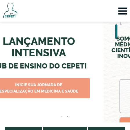
NÇAMENTO
SOMOS REF
MÉDICA, GE
NTENSIVA
CIENTÍFICA, 
INOVAÇÃO 
 ENSINO DO CEPETI
NICIE SUA JORNADA DE
IZAÇÃO EM MEDICINA E SAÚDE